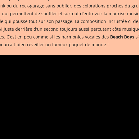
unk ou du rock-garage sans oublier, des colorations proches du gru
ui permettent de souffler et surtout d’entrevoir la maîtrise music
de qui pousse tout sur son passage. La composition incrustée ci-de
i juste derrière d’un second toujours aussi percutant côté musique 
ares. C’est en peu comme si les harmonies vocales des
Beach Boys
s’
 pourrait bien réveiller un fameux paquet de monde !