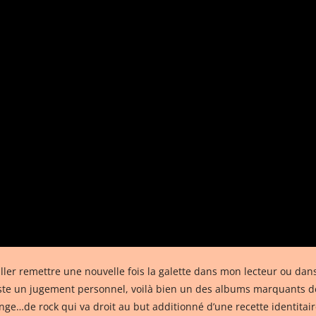
ller remettre une nouvelle fois la galette dans mon lecteur ou dans
reste un jugement personnel, voilà bien un des albums marquants d
e…de rock qui va droit au but additionné d’une recette identitaire 