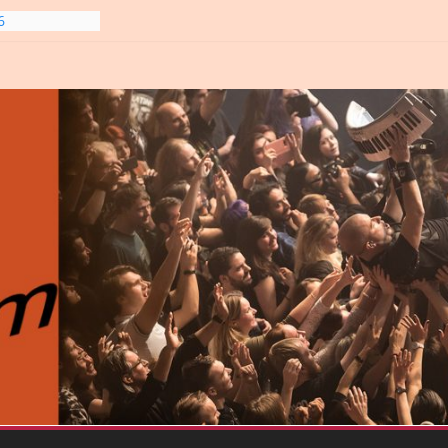
6
gre et
6
line-