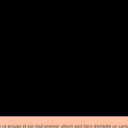
ue ce groupe et son tout premier album vont faire d’emblée un carto