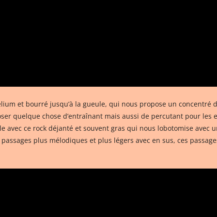
hélium et bourré jusqu’à la gueule, qui nous propose un concentré d’
oser quelque chose d’entraînant mais aussi de percutant pour les 
 avec ce rock déjanté et souvent gras qui nous lobotomise avec une
es passages plus mélodiques et plus légers avec en sus, ces passage