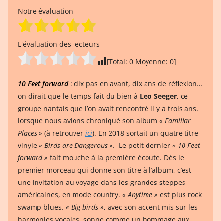
Notre évaluation
L'évaluation des lecteurs
[Total:
0
Moyenne:
0
]
10 Feet forward
: dix pas en avant, dix ans de réflexion…
on dirait que le temps fait du bien à
Leo Seeger
, ce
groupe nantais que l’on avait rencontré il y a trois ans,
lorsque nous avions chroniqué son album
« Familiar
Places »
(à retrouver
ici
). En 2018 sortait un quatre titre
vinyle
« Birds are Dangerous »
. Le petit dernier
« 10 Feet
forward »
fait mouche à la première écoute. Dès le
premier morceau qui donne son titre à l’album, c’est
une invitation au voyage dans les grandes steppes
américaines, en mode country.
« Anytime »
est plus rock
swamp blues.
« Big birds »
, avec son accent mis sur les
harmonies vocales, sonne comme un hommage aux