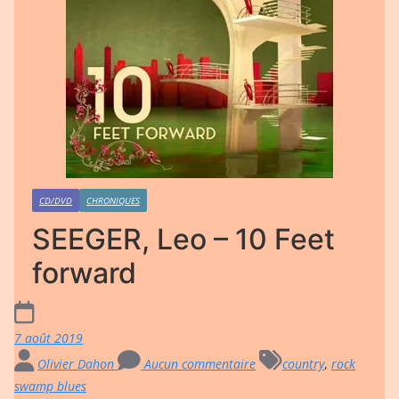
CD/DVD
CHRONIQUES
SEEGER, Leo – 10 Feet
forward
7 août 2019
Olivier Dahon
Aucun commentaire
country
,
rock
swamp blues