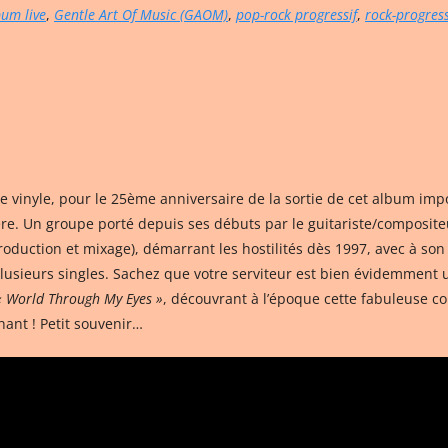
bum live
,
Gentle Art Of Music (GAOM)
,
pop-rock progressif
,
rock-progress
 vinyle, pour le 25ème anniversaire de la sortie de cet album impo
ière. Un groupe porté depuis ses débuts par le guitariste/composit
roduction et mixage), démarrant les hostilités dès 1997, avec à so
 plusieurs singles. Sachez que votre serviteur est bien évidemment
« World Through My Eyes »
, découvrant à l’époque cette fabuleuse 
hant ! Petit souvenir…