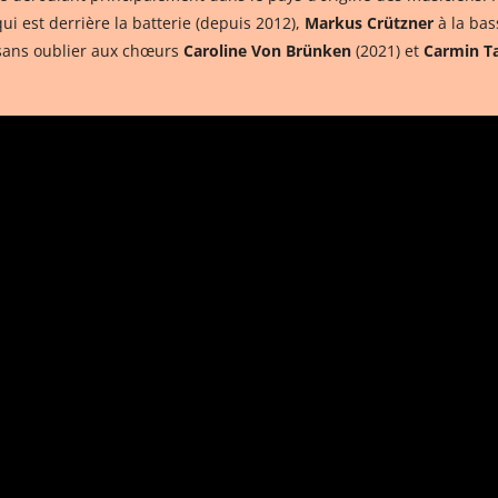
ui est derrière la batterie (depuis 2012),
Markus Crützner
à la bas
 sans oublier aux chœurs
Caroline Von Brünken
(2021) et
Carmin T