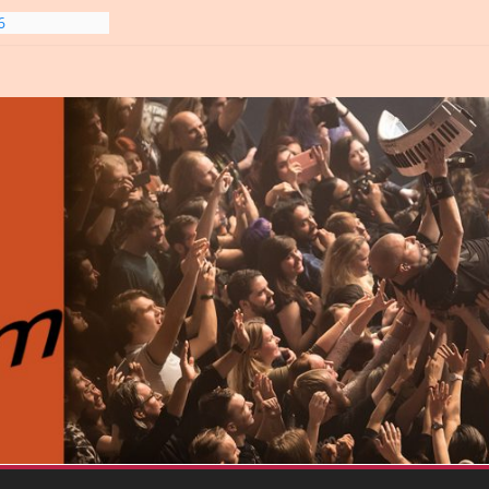
gre et
6
line-
6