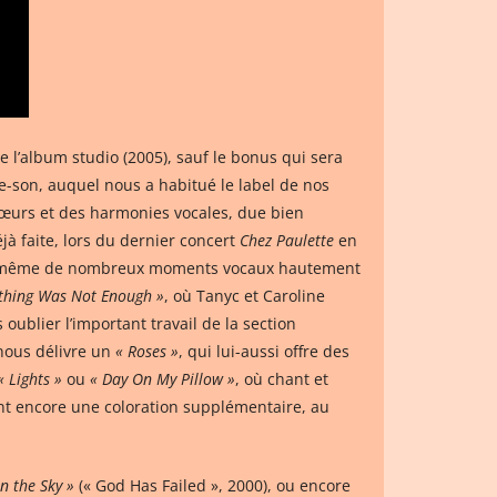
 de l’album studio (2005), sauf le bonus qui sera
e-son, auquel nous a habitué le label de nos
hœurs et des harmonies vocales, due bien
éjà faite, lors du dernier concert
Chez Paulette
en
 Avec même de nombreux moments vocaux hautement
ything Was Not Enough »
, où Tanyc et Caroline
s oublier l’important travail de la section
 nous délivre un
« Roses »
, qui lui-aussi offre des
« Lights »
ou
« Day On My Pillow »
, où chant et
tent encore une coloration supplémentaire, au
in the Sky »
(« God Has Failed », 2000), ou encore