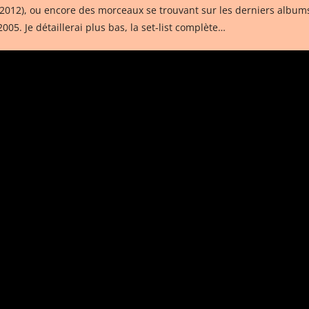
012), ou encore des morceaux se trouvant sur les derniers albums 
005. Je détaillerai plus bas, la set-list complète…