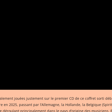
lement jouées justement sur le premier CD de ce coffret sorti débu
n 2025, passant par l’Allemagne, la Hollande, la Belgique (Spirit 
e déroulant principalement dans le pays d’origine des musiciens. 