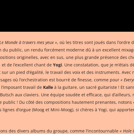
 Le Monde à travers mes yeux »
, où les titres sont joués dans l’ordre
son du public, un rendu forcément moderne dû à un excellent mixag
ositions originelles, avec en sus, une plus grande présence des c
et de l’excellent chant de
Yogi
. Une constatation, que je m’étais d
nt sur un pied d’égalité, le travail des voix et des instruments.
ages où l’orchestration est bourré de finesse, comme pour
« Ever
 l’imposant travail de
Kalle
à la guitare, un sacré guitariste ! Et san
utsch aux claviers. Une équipe soudée et efficace, qui d’ailleurs,
 le public ! Du côté des compositions hautement prenantes, notons
les lignes d’orgue (Moog et Mini-Moog), si chères à Yogi, qui appor
ions des divers albums du groupe, comme l’incontournable
« Hole 