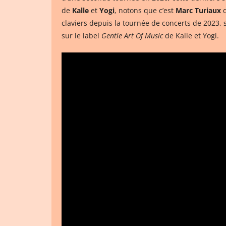
de
Kalle
et
Yogi
, notons que c’est
Marc Turiaux
q
claviers depuis la tournée de concerts de 2023,
sur le label
Gentle Art Of Music
de Kalle et Yogi.