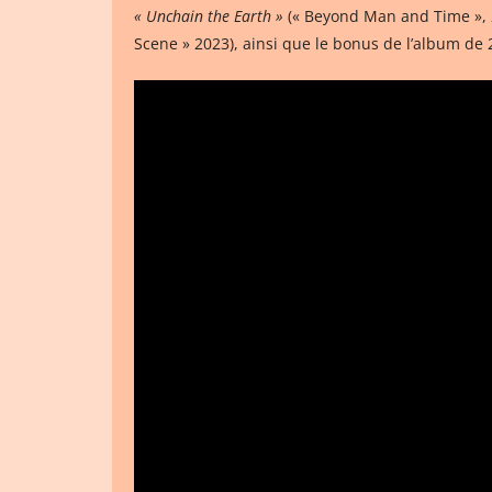
« Unchain the Earth »
(« Beyond Man and Time », 2
Scene » 2023), ainsi que le bonus de l’album de 2