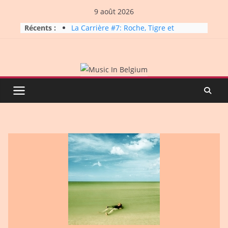
Skip
9 août 2026
to
Récents :
La Carrière #7: Roche, Tigre et
content
Bashing
Dynatop3 – 19 juillet 2026
Dynatop3 – 02 août 2026
Micro Festival #16, maxi line-
up
Dynatop3 – 26 juillet 2026