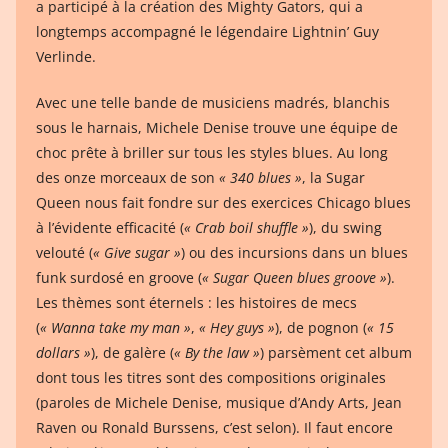
a participé à la création des Mighty Gators, qui a
longtemps accompagné le légendaire Lightnin’ Guy
Verlinde.
Avec une telle bande de musiciens madrés, blanchis
sous le harnais, Michele Denise trouve une équipe de
choc prête à briller sur tous les styles blues. Au long
des onze morceaux de son
« 340 blues »
, la Sugar
Queen nous fait fondre sur des exercices Chicago blues
à l’évidente efficacité (
« Crab boil shuffle »
), du swing
velouté (
« Give sugar »
) ou des incursions dans un blues
funk surdosé en groove (
« Sugar Queen blues groove »
).
Les thèmes sont éternels : les histoires de mecs
(
« Wanna take my man »
,
« Hey guys »
), de pognon (
« 15
dollars »
), de galère (
« By the law »
) parsèment cet album
dont tous les titres sont des compositions originales
(paroles de Michele Denise, musique d’Andy Arts, Jean
Raven ou Ronald Burssens, c’est selon). Il faut encore