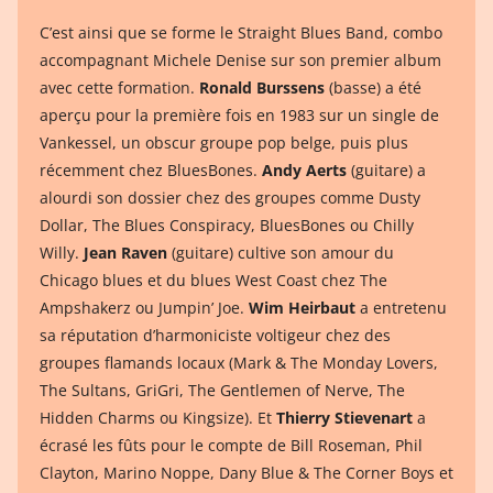
C’est ainsi que se forme le Straight Blues Band, combo
accompagnant Michele Denise sur son premier album
avec cette formation.
Ronald Burssens
(basse) a été
aperçu pour la première fois en 1983 sur un single de
Vankessel, un obscur groupe pop belge, puis plus
récemment chez BluesBones.
Andy Aerts
(guitare) a
alourdi son dossier chez des groupes comme Dusty
Dollar, The Blues Conspiracy, BluesBones ou Chilly
Willy.
Jean Raven
(guitare) cultive son amour du
Chicago blues et du blues West Coast chez The
Ampshakerz ou Jumpin’ Joe.
Wim Heirbaut
a entretenu
sa réputation d’harmoniciste voltigeur chez des
groupes flamands locaux (Mark & The Monday Lovers,
The Sultans, GriGri, The Gentlemen of Nerve, The
Hidden Charms ou Kingsize). Et
Thierry Stievenart
a
écrasé les fûts pour le compte de Bill Roseman, Phil
Clayton, Marino Noppe, Dany Blue & The Corner Boys et