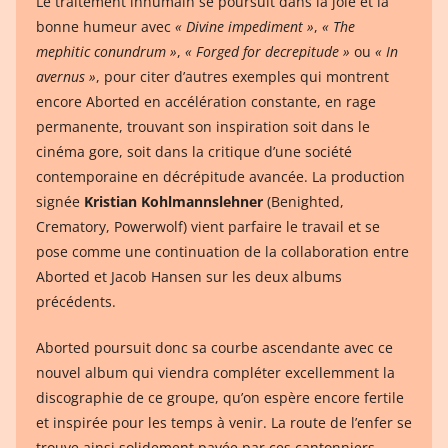
Le traitement inhumain se poursuit dans la joie et la
bonne humeur avec
« Divine impediment »
,
« The
mephitic conundrum »
,
« Forged for decrepitude »
ou
« In
avernus »
, pour citer d’autres exemples qui montrent
encore Aborted en accélération constante, en rage
permanente, trouvant son inspiration soit dans le
cinéma gore, soit dans la critique d’une société
contemporaine en décrépitude avancée. La production
signée
Kristian Kohlmannslehner
(Benighted,
Crematory, Powerwolf) vient parfaire le travail et se
pose comme une continuation de la collaboration entre
Aborted et Jacob Hansen sur les deux albums
précédents.
Aborted poursuit donc sa courbe ascendante avec ce
nouvel album qui viendra compléter excellemment la
discographie de ce groupe, qu’on espère encore fertile
et inspirée pour les temps à venir. La route de l’enfer se
trouve ainsi solidement pavée par ces cantonniers