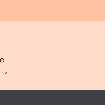
re
aire.