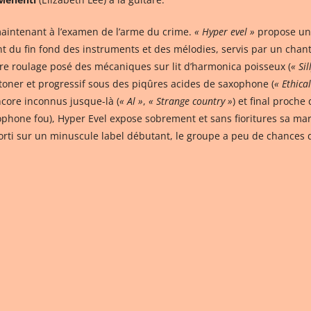
maintenant à l’examen de l’arme du crime.
« Hyper evel »
propose une
ent du fin fond des instruments et des mélodies, servis par un chan
tre roulage posé des mécaniques sur lit d’harmonica poisseux (
« Sil
stoner et progressif sous des piqûres acides de saxophone (
« Ethical
encore inconnus jusque-là (
« Al »
,
« Strange country »
) et final proche
hone fou), Hyper Evel expose sobrement et sans fioritures sa mar
Sorti sur un minuscule label débutant, le groupe a peu de chances 