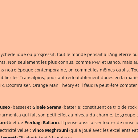
chédélique ou progressif, tout le monde pensait à l’Angleterre ou a
nants. Non seulement les plus connus, comme PFM et Banco, mais au
dans notre époque contemporaine, on commet les mêmes oublis. To
’oublier les Transalpins, pourtant redoutablement doués en la mat
lix, Doomraiser, Orange Man Theory et il faudra peut-être compter
auseo
(basse) et
Gioele Serena
(batterie) constituent ce trio de rock
d’harmonica qui fait son petit effet au niveau du charme. Le group
oretti
et de
Pierluigi Ballarin
. Il pense aussi à s’entourer de musici
ctricité velue :
Vince Meghrouni
(qui a joué avec les excellents F
Menenti
(Elizabeth Lee) à la guitare.