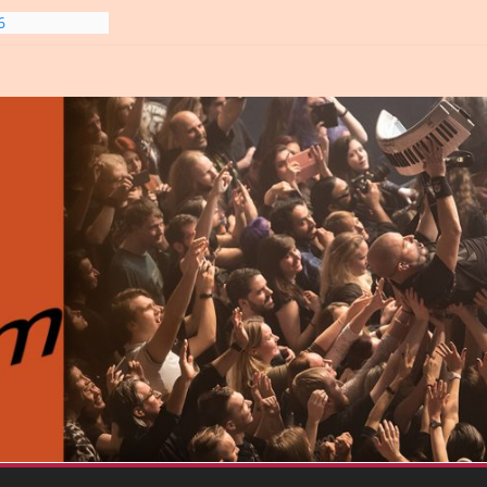
6
line-
6
gre et