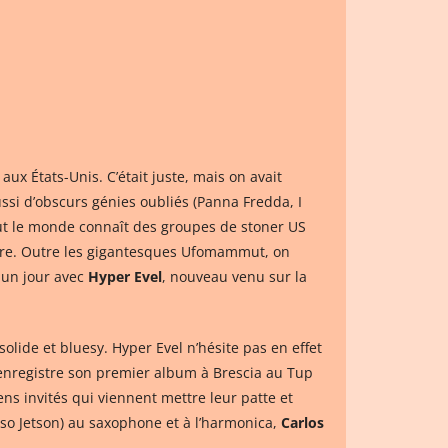
ux États-Unis. C’était juste, mais on avait
ssi d’obscurs génies oubliés (Panna Fredda, I
ut le monde connaît des groupes de stoner US
ière. Outre les gigantesques Ufomammut, on
 un jour avec
Hyper Evel
, nouveau venu sur la
 solide et bluesy. Hyper Evel n’hésite pas en effet
e enregistre son premier album à Brescia au Tup
ens invités qui viennent mettre leur patte et
atso Jetson) au saxophone et à l’harmonica,
Carlos