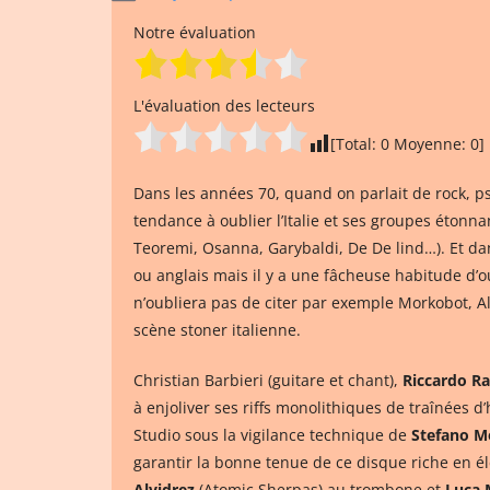
Notre évaluation
L'évaluation des lecteurs
[Total:
0
Moyenne:
0
]
Dans les années 70, quand on parlait de rock, psy
tendance à oublier l’Italie et ses groupes éton
Teoremi, Osanna, Garybaldi, De De lind…). Et 
ou anglais mais il y a une fâcheuse habitude d
n’oubliera pas de citer par exemple Morkobot, A
scène stoner italienne.
Christian Barbieri (guitare et chant),
Riccardo R
à enjoliver ses riffs monolithiques de traînées 
Studio sous la vigilance technique de
Stefano M
garantir la bonne tenue de ce disque riche en éle
Alvidrez
(Atomic Sherpas) au trombone et
Luca 