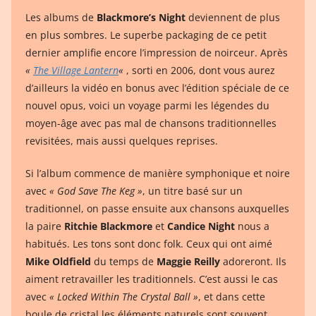
Les albums de
Blackmore’s Night
deviennent de plus
en plus sombres. Le superbe packaging de ce petit
dernier amplifie encore l’impression de noirceur. Après
«
The Village Lantern
«
, sorti en 2006, dont vous aurez
d’ailleurs la vidéo en bonus avec l’édition spéciale de ce
nouvel opus, voici un voyage parmi les légendes du
moyen-âge avec pas mal de chansons traditionnelles
revisitées, mais aussi quelques reprises.
Si l’album commence de manière symphonique et noire
avec
« God Save The Keg »
, un titre basé sur un
traditionnel, on passe ensuite aux chansons auxquelles
la paire
Ritchie Blackmore
et
Candice Night
nous a
habitués. Les tons sont donc folk. Ceux qui ont aimé
Mike Oldfield
du temps de
Maggie Reilly
adoreront. Ils
aiment retravailler les traditionnels. C’est aussi le cas
avec
« Locked Within The Crystal Ball »
, et dans cette
boule de cristal les éléments naturels sont souvent