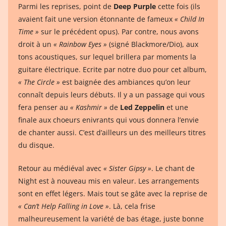
Parmi les reprises, point de
Deep Purple
cette fois (ils
avaient fait une version étonnante de fameux
« Child In
Time »
sur le précédent opus). Par contre, nous avons
droit à un
« Rainbow Eyes »
(signé Blackmore/Dio), aux
tons acoustiques, sur lequel brillera par moments la
guitare électrique. Ecrite par notre duo pour cet album,
« The Circle »
est baignée des ambiances qu’on leur
connaît depuis leurs débuts. Il y a un passage qui vous
fera penser au
« Kashmir »
de
Led Zeppelin
et une
finale aux choeurs enivrants qui vous donnera l’envie
de chanter aussi. C’est d’ailleurs un des meilleurs titres
du disque.
Retour au médiéval avec
« Sister Gipsy »
. Le chant de
Night est à nouveau mis en valeur. Les arrangements
sont en effet légers. Mais tout se gâte avec la reprise de
« Can’t Help Falling in Love »
. Là, cela frise
malheureusement la variété de bas étage, juste bonne