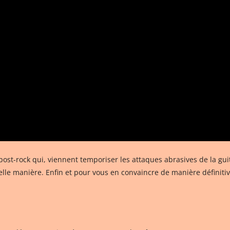
st-rock qui, viennent temporiser les attaques abrasives de la gui
elle manière. Enfin et pour vous en convaincre de manière définiti