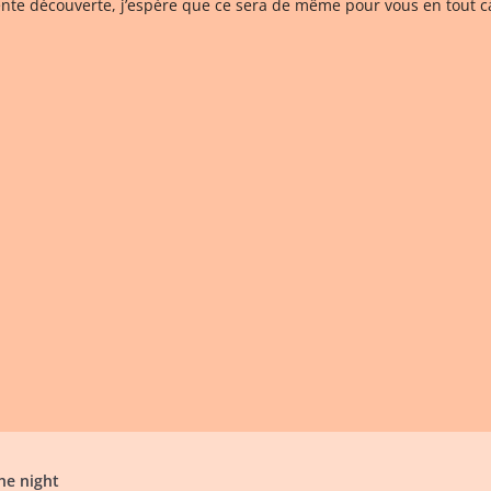
ente découverte, j’espère que ce sera de même pour vous en tout ca
he night