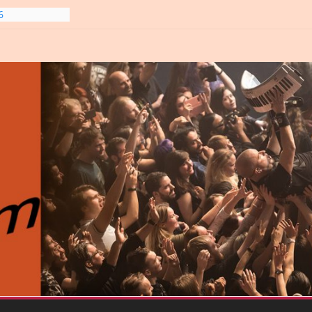
gre et
6
line-
6