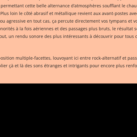
ermettant cette belle alternance d’atmosphères soufflant le chaud e
lus loin le côté abrasif et métallique revient aux avant-postes ave
u agressive en tout cas, ça percute directement vos tympans et vo
rités à la fois aériennes et des passages plus bruts, le résultat s
out, un rendu sonore des plus intéressants à découvrir pour tous 
sition multiple-facettes, louvoyant ici entre rock-alternatif et pas
ier çà et là des sons étranges et intrigants pour encore plus renfor