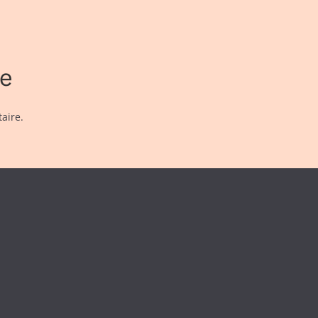
re
aire.