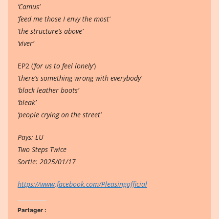
’Camus’
’feed me those I envy the most’
’the structure’s above’
’viver’
EP2 (
’for us to feel lonely’
)
’there’s something wrong with everybody’
’black leather boots’
’bleak’
’people crying on the street’
Pays: LU
Two Steps Twice
Sortie: 2025/01/17
https://www.facebook.com/Pleasingofficial
Partager :