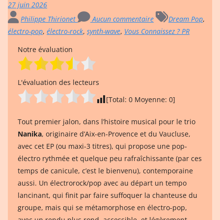
27 juin 2026
Philippe Thirionet
Aucun commentaire
Dream Pop
,
électro-pop
,
électro-rock
,
synth-wave
,
Vous Connaissez ? PR
Notre évaluation
L'évaluation des lecteurs
[Total:
0
Moyenne:
0
]
Tout premier jalon, dans l’histoire musical pour le trio
Nanika
, originaire d’Aix-en-Provence et du Vaucluse,
avec cet EP (ou maxi-3 titres), qui propose une pop-
électro rythmée et quelque peu rafraîchissante (par ces
temps de canicule, c’est le bienvenu), contemporaine
aussi. Un électrorock/pop avec au départ un tempo
lancinant, qui finit par faire suffoquer la chanteuse du
groupe, mais qui se métamorphose en électro-pop,
avec un rendu plus rond, accessible, et légèrement