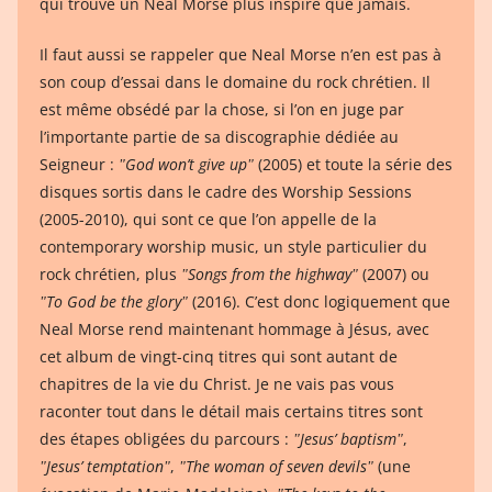
qui trouve un Neal Morse plus inspiré que jamais.
Il faut aussi se rappeler que Neal Morse n’en est pas à
son coup d’essai dans le domaine du rock chrétien. Il
est même obsédé par la chose, si l’on en juge par
l’importante partie de sa discographie dédiée au
Seigneur :
ʺGod won’t give upʺ
(2005) et toute la série des
disques sortis dans le cadre des Worship Sessions
(2005-2010), qui sont ce que l’on appelle de la
contemporary worship music, un style particulier du
rock chrétien, plus
ʺSongs from the highwayʺ
(2007) ou
ʺTo God be the gloryʺ
(2016). C’est donc logiquement que
Neal Morse rend maintenant hommage à Jésus, avec
cet album de vingt-cinq titres qui sont autant de
chapitres de la vie du Christ. Je ne vais pas vous
raconter tout dans le détail mais certains titres sont
des étapes obligées du parcours :
ʺJesus’ baptismʺ
,
ʺJesus’ temptationʺ
,
ʺThe woman of seven devilsʺ
(une