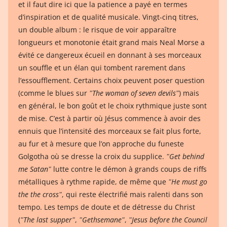
et il faut dire ici que la patience a payé en termes
d’inspiration et de qualité musicale. Vingt-cinq titres,
un double album : le risque de voir apparaître
longueurs et monotonie était grand mais Neal Morse a
évité ce dangereux écueil en donnant à ses morceaux
un souffle et un élan qui tombent rarement dans
l’essoufflement. Certains choix peuvent poser question
(comme le blues sur
ʺThe woman of seven devilsʺ
) mais
en général, le bon goût et le choix rythmique juste sont
de mise. C’est à partir où Jésus commence à avoir des
ennuis que l’intensité des morceaux se fait plus forte,
au fur et à mesure que l’on approche du funeste
Golgotha où se dresse la croix du supplice.
ʺGet behind
me Satanʺ
lutte contre le démon à grands coups de riffs
métalliques à rythme rapide, de même que
ʺHe must go
the the crossʺ
, qui reste électrifié mais ralenti dans son
tempo. Les temps de doute et de détresse du Christ
(
ʺThe last supperʺ
,
ʺGethsemaneʺ
,
ʺJesus before the Council