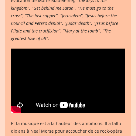
évocation de Marie-Madeleine),
ʺThe keys to the
kingdomʺ
,
ʺGet behind me Satanʺ
,
ʺHe must go to the
crossʺ
,
ʺThe last supperʺ
,
ʺJerusalemʺ
,
ʺJesus before the
Council and Peter’s denialʺ
,
ʺJudas’ deathʺ
,
ʺJesus before
Pilate and the crucifixionʺ
,
ʺMary at the tombʺ
,
ʺThe
greatest love of allʺ
.
Et la musique est à la hauteur des ambitions. Il a fallu
dix ans à Neal Morse pour accoucher de ce rock-opéra