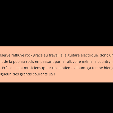
rve l’effluve rock grâce au travail à la guitare électrique, donc un
ant de la pop au rock, en passant par le folk voire même la country
e. Près de sept musiciens (pour un septième album, ça tombe bien)
vigueur, des grands courants US !