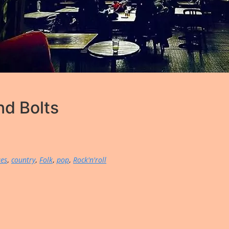
nd Bolts
ues
,
country
,
Folk
,
pop
,
Rock'n'roll