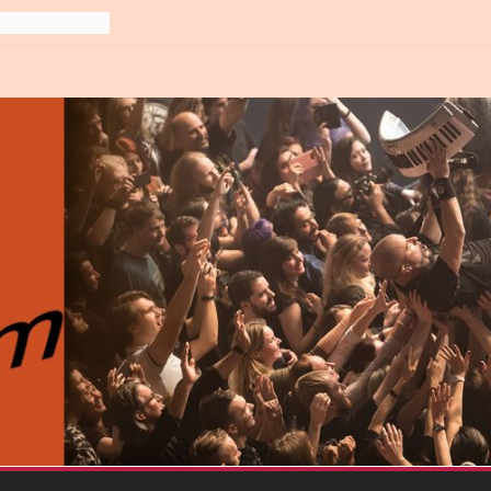
line-
6
gre et
6