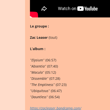
Le groupe :
Zac Leaser
(tout)
L’album :
ʺElysiumʺ
(06:57)
ʺAbsentiaʺ
(07:40)
ʺMaculaʺ
(05:12)
ʺDissembleʺ
(07:28)
ʺThe Emptinessʺ
(07:23)
ʺUbiquitousʺ
(06:47)
ʺDauntlessʺ
(06:54)
https://zacleaser.bandcamp.com/