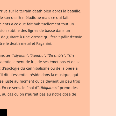
rive sur le terrain death bien après la bataille.
de son death mélodique mais ce qui fait
valents à ce que fait habituellement tout un
usion subtile des lignes de basse dans un
e guitare à une vitesse qui ferait pâlir d’envie
tre le death metal et Paganini.
inutes (
ʺElysiumʺ
,
ʺAsentiaʺ
,
ʺDisembleʺ
,
ʺThe
sentiellement de lui, de ses émotions et de sa
as d’apologie du cannibalisme ou de la bière à
l dit. L’essentiel réside dans la musique, qui
rée juste au moment où ça devient un peu trop
n ce sens, le final d’
ʺUbiquitousʺ
prend des
), au cas où on n’aurait pas eu notre dose de