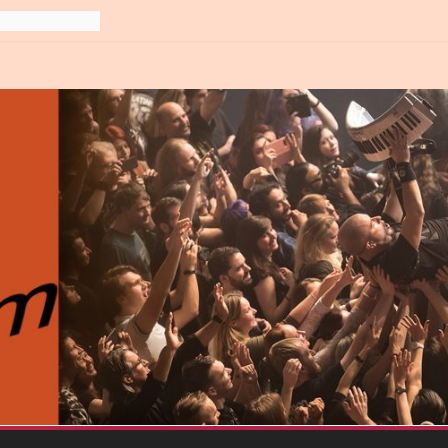
line-
6
gre et
6