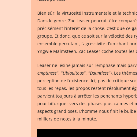
Bien sûr, la virtuosité instrumentale et la techni
Dans le genre, Zac Leaser pourrait être comparé
précisément l’intérêt de la chose, c’est que ce g
groupe. Et donc, que ce soit sur la vélocité des
ensemble percutant, l’agressivité d’un chant hur
Yngwie Malmsteen, Zac Leaser coche toutes les ca
Leaser ne lésine jamais sur l’emphase mais parv
emptinessʺ
,
ʺUbiquitousʺ
,
ʺDauntlessʺ
). Les thème
perception de l’existence. Ici, pas de critique s
tous les repas, les propos restent résolument égo
parvient toujours à arrêter les penchants hyper
pour bifurquer vers des phases plus calmes et mé
aspects grandioses. L’homme nous finit le bulbe 
milliers de notes à la minute.