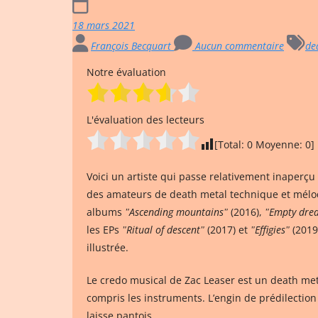
18 mars 2021
François Becquart
Aucun commentaire
de
Notre évaluation
L'évaluation des lecteurs
[Total:
0
Moyenne:
0
]
Voici un artiste qui passe relativement inaperçu s
des amateurs de death metal technique et mél
albums
ʺAscending mountainsʺ
(2016),
ʺEmpty dre
les EPs
ʺRitual of descentʺ
(2017) et
ʺEffigiesʺ
(2019
illustrée.
Le credo musical de Zac Leaser est un death meta
compris les instruments. L’engin de prédilectio
laisse pantois.