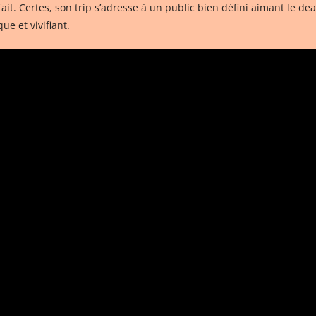
l fait. Certes, son trip s’adresse à un public bien défini aimant l
ue et vivifiant.