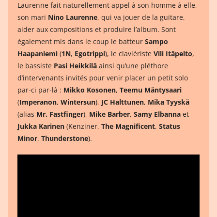
Laurenne fait naturellement appel à son homme à elle,
son mari
Nino Laurenne
, qui va jouer de la guitare,
aider aux compositions et produire l’album. Sont
également mis dans le coup le batteur
Sampo
Haapaniemi
(
1N
,
Egotrippi
), le claviériste
Vili Itäpelto
,
le bassiste
Pasi Heikkilä
ainsi qu’une pléthore
d’intervenants invités pour venir placer un petit solo
par-ci par-là :
Mikko Kosonen
,
Teemu Mäntysaari
(
Imperanon
,
Wintersun
),
JC Halttunen
,
Mika Tyyskä
(alias
Mr. Fastfinger
),
Mike Barber
,
Samy Elbanna
et
Jukka Karinen
(Kenziner,
The Magnificent
,
Status
Minor
,
Thunderstone
).