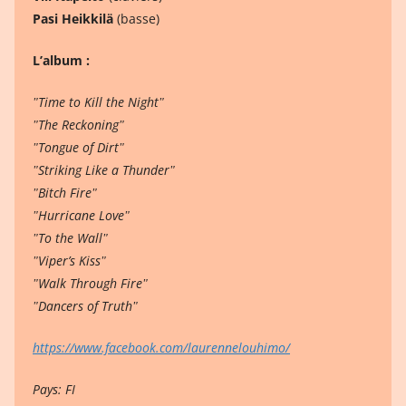
Pasi Heikkilä
(basse)
L’album :
ʺTime to Kill the Nightʺ
ʺThe Reckoningʺ
ʺTongue of Dirtʺ
ʺStriking Like a Thunderʺ
ʺBitch Fireʺ
ʺHurricane Loveʺ
ʺTo the Wallʺ
ʺViper’s Kissʺ
ʺWalk Through Fireʺ
ʺDancers of Truthʺ
https://www.facebook.com/laurennelouhimo/
Pays: FI