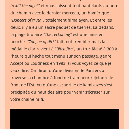
to kill the nightʺ
et nous laissent tout pantelants au bord
du chemin avec le dernier morceau, un homérique
ʺDancers of truthʺ
, totalement himalayen. Et entre les
deux, il y a eu un sacré paquet de tueries. Là-dedans,
la plage titulaire
ʺThe reckoningʺ
est une mise en
bouche,
ʺTongue of dirtʺ
fait tout trembler mais la
médaille d’or revient à
ʺBitch fireʺ
, un truc lâché à 300 à
l’heure qui hache tout menu sur son passage, genre
Accept ou Loudness en 1983, si vous voyez ce que je
veux dire. On dirait qu’une division de Panzers a
traversé la chambre à fond de train pour rejoindre le
front de l’Est, ou qu’une escadrille de kamikazes s’est
précipitée du haut des airs pour venir s’écraser sur
votre chaîne hi-fi.