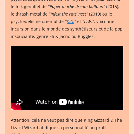
le folk gentillet de
ʺPaper mâché dream balloonʺ
(2015),
le thrash metal de
ʺInfest the rats’ nestʺ
(2019) ou le
psychédélisme oriental de
ʺ
K.G.
ʺ
et
ʺL.W.ʺ
, voici une
incursion dans le monde des synthétiseurs et de la pop
insouciante, genre Eli & Jacno ou Buggles.
Attention, cela ne veut pas dire que King Gizzard & The
Lizard Wizard abdique sa personnalité au profit