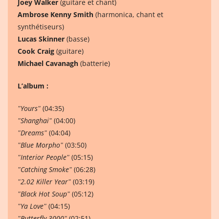
Joey Walker
(guitare et chant)
Ambrose Kenny Smith
(harmonica, chant et
synthétiseurs)
Lucas Skinner
(basse)
Cook Craig
(guitare)
Michael Cavanagh
(batterie)
L’album :
ʺYoursʺ
(04:35)
ʺShanghaiʺ
(04:00)
ʺDreamsʺ
(04:04)
ʺBlue Morphoʺ
(03:50)
ʺInterior Peopleʺ
(05:15)
ʺCatching Smokeʺ
(06:28)
ʺ2.02 Killer Yearʺ
(03:19)
ʺBlack Hot Soupʺ
(05:12)
ʺYa Loveʺ
(04:15)
ʺButterfly 3000ʺ
(02:51)