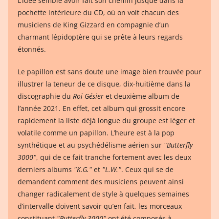
L’idée semble avoir fait son chemin jusque dans la
pochette intérieure du CD, où on voit chacun des
musiciens de King Gizzard en compagnie d’un
charmant lépidoptère qui se prête à leurs regards
étonnés.
Le papillon est sans doute une image bien trouvée pour
illustrer la teneur de ce disque, dix-huitième dans la
discographie du
Roi Gésier
et deuxième album de
l’année 2021. En effet, cet album qui grossit encore
rapidement la liste déjà longue du groupe est léger et
volatile comme un papillon. L’heure est à la pop
synthétique et au psychédélisme aérien sur
ʺButterfly
3000ʺ
, qui de ce fait tranche fortement avec les deux
derniers albums
ʺK.G.ʺ
et
ʺL.W.ʺ
. Ceux qui se de
demandent comment des musiciens peuvent ainsi
changer radicalement de style à quelques semaines
d’intervalle doivent savoir qu’en fait, les morceaux
constituant
ʺButterfly 3000ʺ
ont été composés à