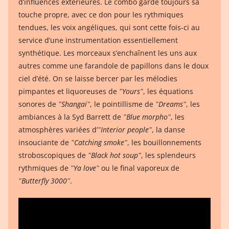
d’influences extérieures. Le combo garde toujours sa
touche propre, avec ce don pour les rythmiques
tendues, les voix angéliques, qui sont cette fois-ci au
service d’une instrumentation essentiellement
synthétique. Les morceaux s’enchaînent les uns aux
autres comme une farandole de papillons dans le doux
ciel d’été. On se laisse bercer par les mélodies
pimpantes et liquoreuses de
ʺYoursʺ
, les équations
sonores de
ʺShangaiʺ
, le pointillisme de
ʺDreamsʺ
, les
ambiances à la Syd Barrett de
ʺBlue morphoʺ
, les
atmosphères variées d’
ʺInterior peopleʺ
, la danse
insouciante de
ʺCatching smokeʺ
, les bouillonnements
stroboscopiques de
ʺBlack hot soupʺ
, les splendeurs
rythmiques de
ʺYa loveʺ
ou le final vaporeux de
ʺButterfly 3000ʺ
.