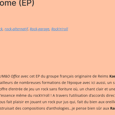
home (EP)
ck
,
rock-alternatif
,
Rock-garage
,
Rock'n'roll
/M&O Office
avec cet EP du groupe français originaire de Reims
Ka
illeurs de nombreuses formations de l’époque avec ici aussi, un s
io offre d’entrée de jeu un rock sans fioriture où, un chant clair et 
ssence même du rock’n’roll ! A travers l’utilisation d’accords direc
nous fait plaisir en jouant un rock pur jus qui, fait du bien aux ore
struisait des compositions d’anthologies…je pense bien sûr aux
Ra