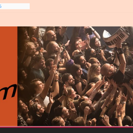
6
gre et
6
line-