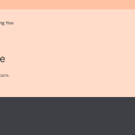
ng You
re
aire.