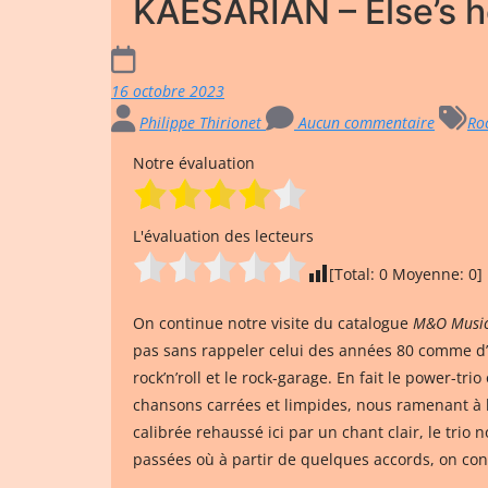
KAESARIAN – Else’s 
16 octobre 2023
Philippe Thirionet
Aucun commentaire
Ro
Notre évaluation
L'évaluation des lecteurs
[Total:
0
Moyenne:
0
]
On continue notre visite du catalogue
M&O Music
pas sans rappeler celui des années 80 comme d’a
rock’n’roll et le rock-garage. En fait le power-tr
chansons carrées et limpides, nous ramenant à l’e
calibrée rehaussé ici par un chant clair, le trio 
passées où à partir de quelques accords, on con