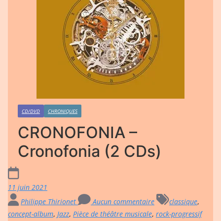
CD/DVD
CHRONIQUES
CRONOFONIA –
Cronofonia (2 CDs)
11 juin 2021
Philippe Thirionet
Aucun commentaire
classique
,
concept-album
,
Jazz
,
Pièce de théâtre musicale
,
rock-progressif