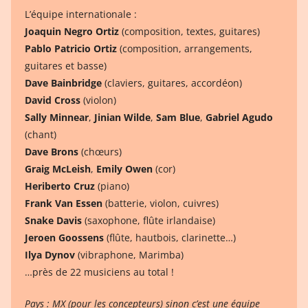
L’équipe internationale :
Joaquin Negro Ortiz
(composition, textes, guitares)
Pablo Patricio Ortiz
(composition, arrangements,
guitares et basse)
Dave Bainbridge
(claviers, guitares, accordéon)
David Cross
(violon)
Sally Minnear
,
Jinian Wilde
,
Sam Blue
,
Gabriel Agudo
(chant)
Dave Brons
(chœurs)
Graig McLeish
,
Emily Owen
(cor)
Heriberto Cruz
(piano)
Frank Van Essen
(batterie, violon, cuivres)
Snake Davis
(saxophone, flûte irlandaise)
Jeroen Goossens
(flûte, hautbois, clarinette…)
Ilya Dynov
(vibraphone, Marimba)
…près de 22 musiciens au total !
Pays : MX (pour les concepteurs) sinon c’est une équipe