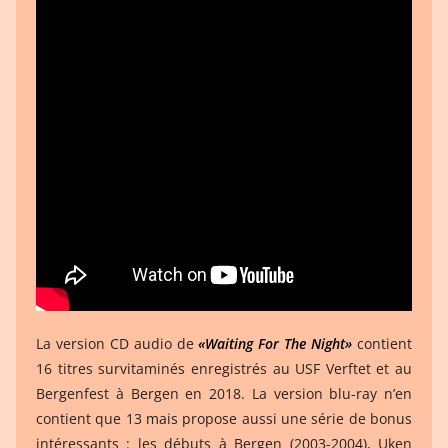
La version CD audio de
«Waiting For The Night»
contient
16 titres survitaminés enregistrés au USF Verftet et au
Bergenfest à Bergen en 2018. La version blu-ray n’en
contient que 13 mais propose aussi une série de bonus
intéressants : les débuts à Bergen (2003-2004), Uken