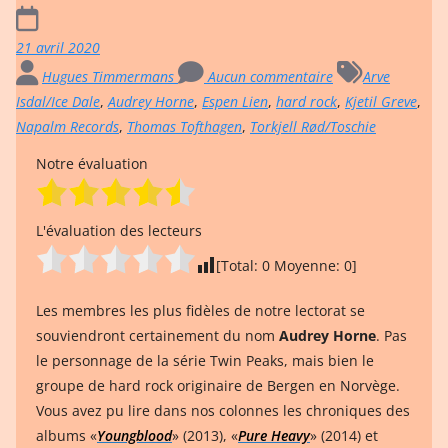
21 avril 2020
Hugues Timmermans
Aucun commentaire
Arve
Isdal/Ice Dale
,
Audrey Horne
,
Espen Lien
,
hard rock
,
Kjetil Greve
,
Napalm Records
,
Thomas Tofthagen
,
Torkjell Rød/Toschie
Notre évaluation
L'évaluation des lecteurs
[Total:
0
Moyenne:
0
]
Les membres les plus fidèles de notre lectorat se
souviendront certainement du nom
Audrey Horne
. Pas
le personnage de la série Twin Peaks, mais bien le
groupe de hard rock originaire de Bergen en Norvège.
Vous avez pu lire dans nos colonnes les chroniques des
albums «
Youngblood
» (2013), «
Pure Heavy
» (2014) et