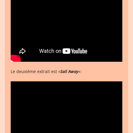
Le deuxième extrait est «
Sail Away
»: