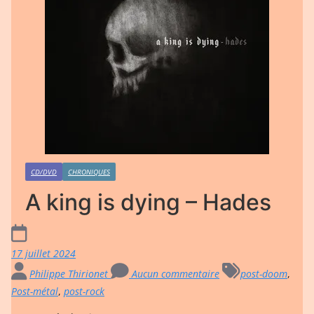
CD/DVD
CHRONIQUES
A king is dying – Hades
17 juillet 2024
Philippe Thirionet
Aucun commentaire
post-doom
,
Post-métal
,
post-rock