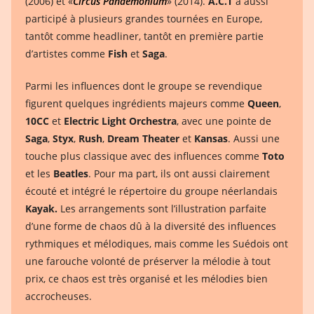
(2006) et «
Circus Pandemonium
» (2014)
.
A.C.T
a aussi
participé à plusieurs grandes tournées en Europe,
tantôt comme headliner, tantôt en première partie
d’artistes comme
Fish
et
Saga
.
Parmi les influences dont le groupe se revendique
figurent quelques ingrédients majeurs comme
Queen
,
10CC
et
Electric Light Orchestra
, avec une pointe de
Saga
,
Styx
,
Rush
,
Dream Theater
et
Kansas
. Aussi une
touche plus classique avec des influences comme
Toto
et les
Beatles
. Pour ma part, ils ont aussi clairement
écouté et intégré le répertoire du groupe néerlandais
Kayak.
Les arrangements sont l’illustration parfaite
d’une forme de chaos dû à la diversité des influences
rythmiques et mélodiques, mais comme les Suédois ont
une farouche volonté de préserver la mélodie à tout
prix, ce chaos est très organisé et les mélodies bien
accrocheuses.