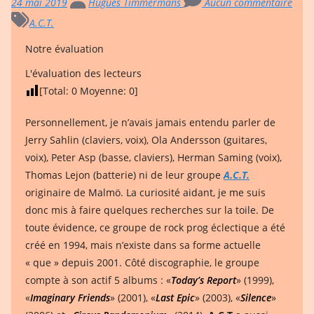
24 mai 2019
Hugues Timmermans
Aucun commentaire
A.C.T.
Notre évaluation
L'évaluation des lecteurs
[Total:
0
Moyenne:
0
]
Personnellement, je n’avais jamais entendu parler de
Jerry Sahlin (claviers, voix), Ola Andersson (guitares,
voix), Peter Asp (basse, claviers), Herman Saming (voix),
Thomas Lejon (batterie) ni de leur groupe
A.C.T.
originaire de Malmö. La curiosité aidant, je me suis
donc mis à faire quelques recherches sur la toile. De
toute évidence, ce groupe de rock prog éclectique a été
créé en 1994, mais n’existe dans sa forme actuelle
« que » depuis 2001. Côté discographie, le groupe
compte à son actif
5 albums : «
Today’s Report
» (1999),
«
Imaginary Friends
» (2001), «
Last Epic
» (2003), «
Silence
»