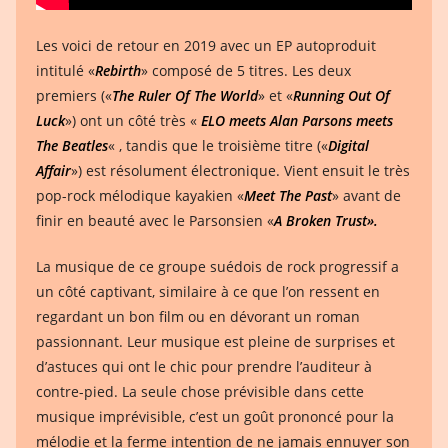
Les voici de retour en 2019 avec un EP autoproduit
intitulé «
Rebirth
» composé de 5 titres. Les deux
premiers («
The Ruler Of The World
» et «
Running Out Of
Luck
») ont un côté très «
ELO meets Alan Parsons meets
The Beatles
« , tandis que le troisième titre («
Digital
Affair
») est résolument électronique. Vient ensuit le très
pop-rock mélodique kayakien «
Meet The Past
» avant de
finir en beauté avec le Parsonsien «
A Broken Trust».
La musique de ce groupe suédois de rock progressif a
un côté captivant, similaire à ce que l’on ressent en
regardant un bon film ou en dévorant un roman
passionnant. Leur musique est pleine de surprises et
d’astuces qui ont le chic pour prendre l’auditeur à
contre-pied. La seule chose prévisible dans cette
musique imprévisible, c’est un goût prononcé pour la
mélodie et la ferme intention de ne jamais ennuyer son