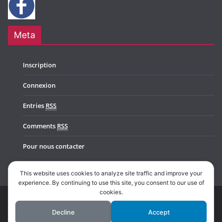
Meta
Inscription
Connexion
Entries
RSS
Comments
RSS
Pour nous contacter
This website uses cookies to analyze site traffic and improve your
experience. By continuing to use this site, you consent to our use of
cookies.
Copyright © 2026
Music In Belgium
. All rights reserved.
Decline
Accept
Theme:
ColorMag Pro
by ThemeGrill. Powered by
WordPress
.