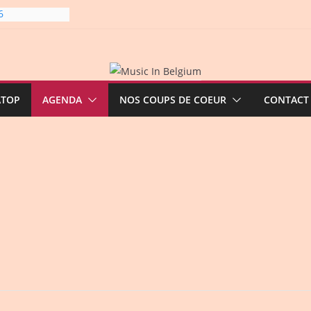
6
gre et
6
line-
ATOP
AGENDA
NOS COUPS DE COEUR
CONTACT