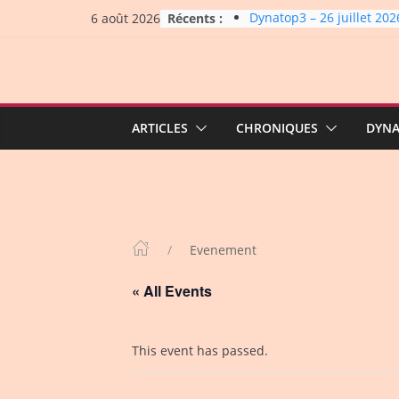
Skip
Récents :
Dynatop3 – 26 juillet 202
6 août 2026
to
La Carrière #7: Roche, Ti
Bashing
content
Dynatop3 – 19 juillet 202
Dynatop3 – 02 août 2026
Micro Festival #16, maxi 
up
ARTICLES
CHRONIQUES
DYN
Evenement
« All Events
This event has passed.