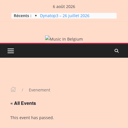
Skip
6 août 2026
to
Récents :
Dynatop3 – 26 juillet 2026
content
La Carrière #7: Roche, Tigre et
Bashing
Dynatop3 – 19 juillet 2026
Dynatop3 – 02 août 2026
Micro Festival #16, maxi line-
up
Evenement
« All Events
This event has passed.