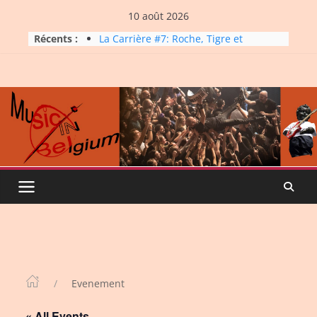
Skip
10 août 2026
to
Récents :
La Carrière #7: Roche, Tigre et
content
Bashing
Dynatop3 – 09 août 2026
Dynatop3 – 02 août 2026
Micro Festival #16, maxi line-
up
Dynatop3 – 26 juillet 2026
Evenement
« All Events