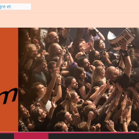
gre et
line-
6