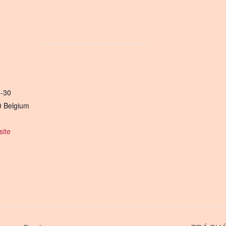
8-30
0
Belgium
ite