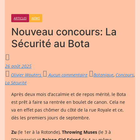
ARTICLES
NEWS
Nouveau concours: La
Sécurité au Bota
26 août 2025
Olivier Wouters
Aucun commentaire
Botanique
,
Concours
,
La Sécurité
Après deux mois d’accalmie et de repos mérité, le Bota
est prêt à faire sa rentrée en boulet de canon. Cela ne
va en effet pas chômer du côté de la rue Royale et ce,
dès les premiers jours de septembre.
Zu
(le 1er à la Rotonde),
Throwing Muses
(le 3 à
l’Orangerie) et
Poison Girl Friend
(le 4 au même