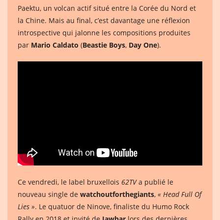
Paektu, un volcan actif situé entre la Corée du Nord et
la Chine. Mais au final, c’est davantage une réflexion
introspective qui jalonne les compositions produites
par
Mario Caldato
(
Beastie Boys
,
Day One
).
Ce vendredi, le label bruxellois
62TV
a publié le
nouveau single de
watchoutforthegiants
,
« Head Full Of
Lies »
. Le quatuor de Ninove, finaliste du Humo Rock
Rally en 2018 et invité de
Jawhar
lors des dernières