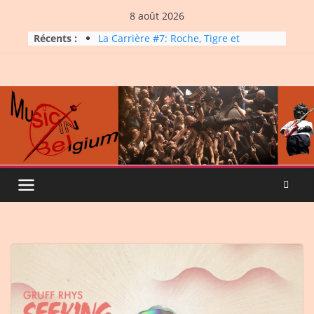
Skip
8 août 2026
to
Dynatop3 – 26 juillet 2026
Récents :
La Carrière #7: Roche, Tigre et
content
Bashing
Dynatop3 – 19 juillet 2026
Dynatop3 – 02 août 2026
Micro Festival #16, maxi line-
up