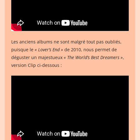
Les anciens albums ne sont malgré tout pas oubliés,
puisque le
« Lover’s End »
de 2010, nous permet de
déguster un majestueux
« The World’s Best Dreamers »
,
version Clip ci-dessous :