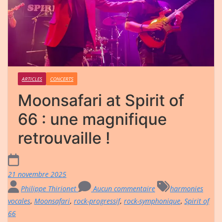
ARTICLES
CONCERTS
Moonsafari at Spirit of
66 : une magnifique
retrouvaille !
21 novembre 2025
Philippe Thirionet
Aucun commentaire
harmonies
vocales
,
Moonsafari
,
rock-progressif
,
rock-symphonique
,
Spirit of
66