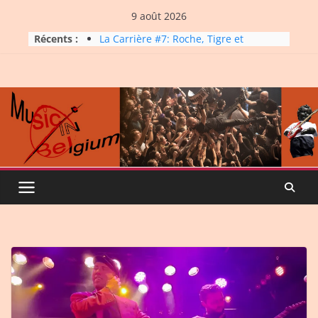
Skip
9 août 2026
to
Récents :
La Carrière #7: Roche, Tigre et
content
Bashing
Dynatop3 – 19 juillet 2026
Dynatop3 – 02 août 2026
Micro Festival #16, maxi line-
up
Dynatop3 – 26 juillet 2026