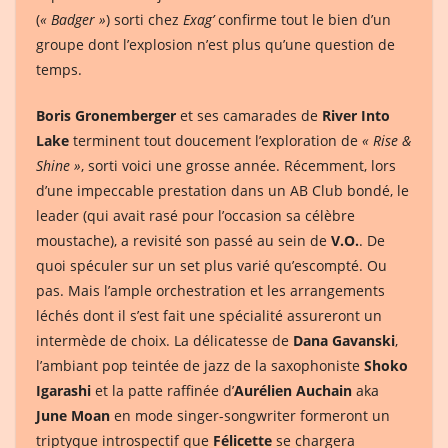
(
« Badger »
) sorti chez
Exag’
confirme tout le bien d’un
groupe dont l’explosion n’est plus qu’une question de
temps.
Boris Gronemberger
et ses camarades de
River Into
Lake
terminent tout doucement l’exploration de
« Rise &
Shine »
, sorti voici une grosse année. Récemment, lors
d’une impeccable prestation dans un AB Club bondé, le
leader (qui avait rasé pour l’occasion sa célèbre
moustache), a revisité son passé au sein de
V.O.
. De
quoi spéculer sur un set plus varié qu’escompté. Ou
pas. Mais l’ample orchestration et les arrangements
léchés dont il s’est fait une spécialité assureront un
intermède de choix. La délicatesse de
Dana Gavanski
,
l’ambiant pop teintée de jazz de la saxophoniste
Shoko
Igarashi
et la patte raffinée d’
Aurélien Auchain
aka
June Moan
en mode singer-songwriter formeront un
triptyque introspectif que
Félicette
se chargera