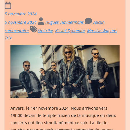
5 novembre 2024
5 novembre 2024
Hugues Timmermans
Aucun
commentaire
Airstrike
,
Kissin' Dynamite
,
Massive Wagons
,
Trix
Anvers, le 1er novembre 2024. Nous arrivons vers
19h00 devant le temple trixien de la musique où deux
concerts ont lieu simultanément ce soir. La file de
gauche, presque exclusivement composée de jeunes