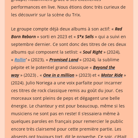
performances en live. Nous étions donc très curieux de
les découvrir sur la scène du Trix.
Le groupe compte déjà deux albums à son actif: «
Red
Born Reborn
» sorti en 2023 et «
S*x Sells
» qui a suivi en
septembre dernier. Ce sont donc des titres de ces deux
albums qui composent la setlist: «
Soul Right
» (2024),
«
Rollin
‘
» (2023), «
Promised Land
» (2024), la sublime
pépite et le potentiel grand classique «
Beyond the
way
» (2023) , «
One in a million
» (2023) et «
Motor Ride
»
(2024). Julio Noriega a une voix parfaite pour incarner
ces titres de rock classique remis au goût du jour. Ces
morceaux sont pleins de peps et dégagent une belle
énergie. Le chanteur y est pour beaucoup, même si les
musiciens ne sont pas en reste! Il s’essaiera même à
quelques paroles en français pour remercier le public
encore très clairsemé pour cette première partie. Les
absents ont toujours tort, dit le proverbe. Ce soir, c’était