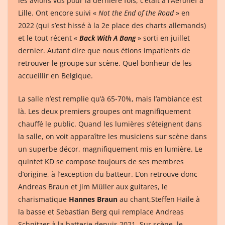
les avions vus pour la dernière fois, c’était à l’Aéronef à
Lille. Ont encore suivi «
Not the End of the Road
» en
2022 (qui s’est hissé à la 2e place des charts allemands)
et le tout récent «
Back With A Bang
» sorti en juillet
dernier. Autant dire que nous étions impatients de
retrouver le groupe sur scène. Quel bonheur de les
accueillir en Belgique.
La salle n’est remplie qu’à 65-70%, mais l’ambiance est
là. Les deux premiers groupes ont magnifiquement
chauffé le public. Quand les lumières s’éteignent dans
la salle, on voit apparaître les musiciens sur scène dans
un superbe décor, magnifiquement mis en lumière. Le
quintet KD se compose toujours de ses membres
d’origine, à l’exception du batteur. L’on retrouve donc
Andreas Braun et Jim Müller aux guitares, le
charismatique
Hannes Braun
au chant,Steffen Haile à
la basse et Sebastian Berg qui remplace Andreas
Schnitzer à la batterie depuis 2021. Sur scène, le