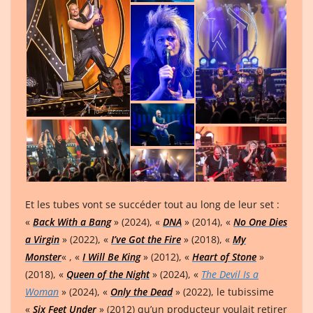
Et les tubes vont se succéder tout au long de leur set :
«
Back With a Bang
» (2024), «
DNA
» (2014), «
No One Dies
a Virgin
» (2022), «
I’ve Got the Fire
» (2018), «
My
Monster
« , «
I Will Be King
» (2012), «
Heart of Stone
»
(2018), «
Queen of the Night
» (2024), «
The Devil Is a
Woman
» (2024), «
Only the Dead
» (2022), le tubissime
«
Six Feet Under
» (2012) qu’un producteur voulait retirer