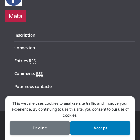
Meta
Inscription
Connexion
Entries
RSS
Comments
RSS
Pour nous contacter
This website uses cookies to analyze site traffic and improve your
experience. By continuing to use this site, you consent to our use of
cookies.
Copyright © 2026
Music In Belgium
. All rights reserved.
Decline
Accept
Theme:
ColorMag Pro
by ThemeGrill. Powered by
WordPress
.