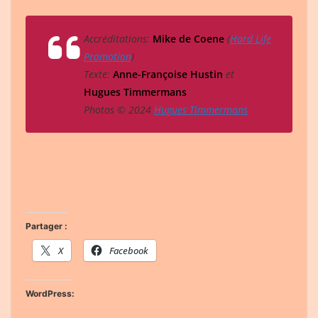
Accréditations:
Mike de Coene
(
Hard Life
Promotion
)
Texte:
Anne-Françoise Hustin
et
Hugues Timmermans
Photos © 2024
H
ugues Timmermans
Partager :
X
Facebook
WordPress: