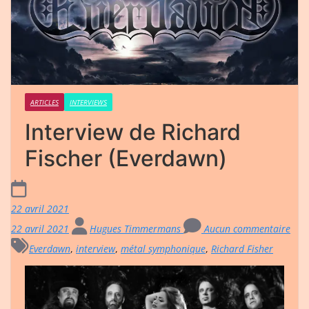
ARTICLES
INTERVIEWS
Interview de Richard
Fischer (Everdawn)
22 avril 2021
22 avril 2021
Hugues Timmermans
Aucun commentaire
Everdawn
,
interview
,
métal symphonique
,
Richard Fisher