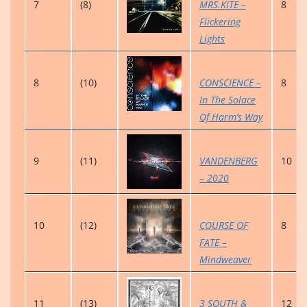
7
(8)
MRS.KITE –
8
Flickering
Lights
8
(10)
CONSCIENCE –
8
In The Solace
Of Harm’s Way
9
(11)
VANDENBERG
10
– 2020
10
(12)
COURSE OF
8
FATE –
Mindweaver
11
(13)
3 SOUTH &
12