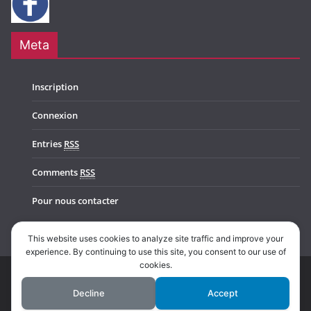
Meta
Inscription
Connexion
Entries
RSS
Comments
RSS
Pour nous contacter
This website uses cookies to analyze site traffic and improve your
experience. By continuing to use this site, you consent to our use of
cookies.
Copyright © 2026
Music In Belgium
. All rights reserved.
Decline
Accept
Theme:
ColorMag Pro
by ThemeGrill. Powered by
WordPress
.