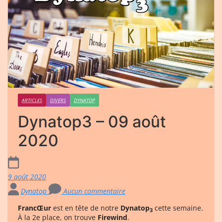
ARTICLES
DIVERS
DYNATOP
Dynatop3 – 09 août
2020
9 août 2020
Dynatop
Aucun commentaire
FrancŒur
est en tête de notre
Dynatop
cette semaine.
3
À la 2e place, on trouve
Firewind
.