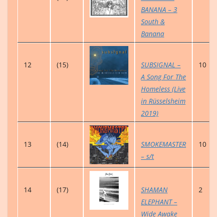
BANANA – 3
South &
Banana
12
(15)
SUBSIGNAL –
10
A Song For The
Homeless (Live
in Rüsselsheim
2019)
13
(14)
SMOKEMASTER
10
– s/t
14
(17)
SHAMAN
2
ELEPHANT –
Wide Awake