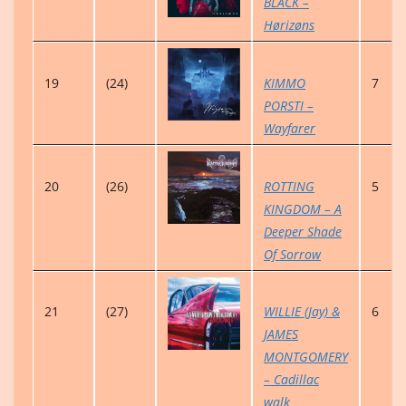
BLACK –
Hørizøns
19
(24)
KIMMO
7
PORSTI –
Wayfarer
20
(26)
ROTTING
5
KINGDOM – A
Deeper Shade
Of Sorrow
21
(27)
WILLIE (Jay) &
6
JAMES
MONTGOMERY
– Cadillac
walk