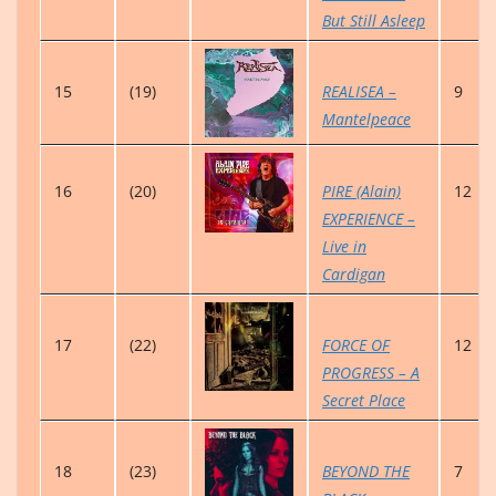
But Still Asleep
15
(19)
REALISEA –
9
Mantelpeace
16
(20)
PIRE (Alain)
12
EXPERIENCE –
Live in
Cardigan
17
(22)
FORCE OF
12
PROGRESS – A
Secret Place
18
(23)
BEYOND THE
7