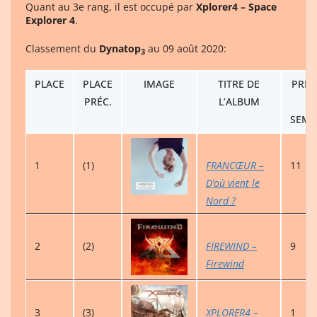
Quant au 3e rang, il est occupé par
Xplorer4 – Space
Explorer 4
.
Classement du
Dynatop
au 09 août 2020:
3
PLACE
PLACE
IMAGE
TITRE DE
PRÉS
PRÉC.
L’ALBUM
(
SEMA
1
(1)
FRANCŒUR –
11
D’où vient le
Nord ?
2
(2)
FIREWIND –
9
Firewind
3
(3)
XPLORER4 –
1