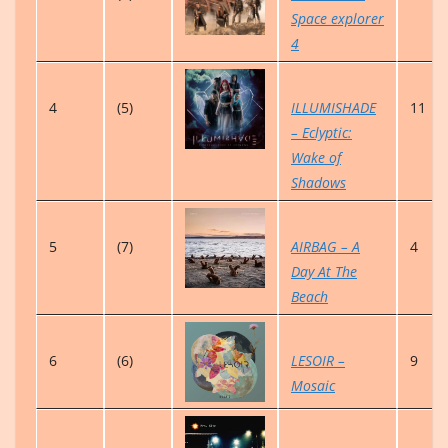
Space explorer
4
4
(5)
ILLUMISHADE
11
– Eclyptic:
Wake of
Shadows
5
(7)
AIRBAG – A
4
Day At The
Beach
6
(6)
LESOIR –
9
Mosaic