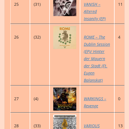
25
(31)
VANISH –
11
Altered
Insanity (EP)
26
(32)
ROME – The
4
Dublin Session
(EP)/ Hinter
der Mauern
der Stadt (Ft.
Eugen
Balanskat)
27
(4)
WARKINGS –
0
Revenge
28
(33)
VARIOUS
13