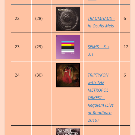
22
(28)
TRAUMHAUS –
6
In Oculis Meis
23
(29)
SEIMS – 3 +
12
3.1
24
(30)
TRIPTYKON
6
with THE
METROPOL
ORKEST –
Requiem (Live
at Roadburn
2019)