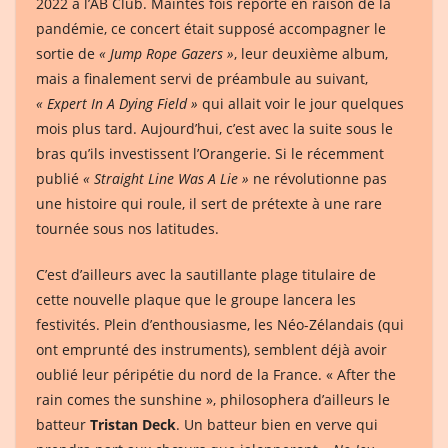
2022 à l’AB Club. Maintes fois reporté en raison de la
pandémie, ce concert était supposé accompagner le
sortie de
« Jump Rope Gazers »
, leur deuxième album,
mais a finalement servi de préambule au suivant,
« Expert In A Dying Field »
qui allait voir le jour quelques
mois plus tard. Aujourd’hui, c’est avec la suite sous le
bras qu’ils investissent l’Orangerie. Si le récemment
publié
« Straight Line Was A Lie »
ne révolutionne pas
une histoire qui roule, il sert de prétexte à une rare
tournée sous nos latitudes.
C’est d’ailleurs avec la sautillante plage titulaire de
cette nouvelle plaque que le groupe lancera les
festivités. Plein d’enthousiasme, les Néo-Zélandais (qui
ont emprunté des instruments), semblent déjà avoir
oublié leur péripétie du nord de la France. « After the
rain comes the sunshine », philosophera d’ailleurs le
batteur
Tristan Deck
. Un batteur bien en verve qui