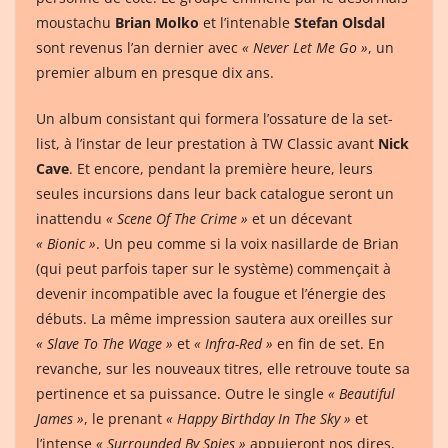
moustachu
Brian Molko
et l’intenable
Stefan Olsdal
sont revenus l’an dernier avec
« Never Let Me Go »
, un
premier album en presque dix ans.
Un album consistant qui formera l’ossature de la set-
list, à l’instar de leur prestation à TW Classic avant
Nick
Cave
. Et encore, pendant la première heure, leurs
seules incursions dans leur back catalogue seront un
inattendu
« Scene Of The Crime »
et un décevant
« Bionic »
. Un peu comme si la voix nasillarde de Brian
(qui peut parfois taper sur le système) commençait à
devenir incompatible avec la fougue et l’énergie des
débuts. La même impression sautera aux oreilles sur
« Slave To The Wage »
et
« Infra-Red »
en fin de set. En
revanche, sur les nouveaux titres, elle retrouve toute sa
pertinence et sa puissance. Outre le single
« Beautiful
James »
, le prenant
« Happy Birthday In The Sky »
et
l’intense
« Surrounded By Spies »
appuieront nos dires,