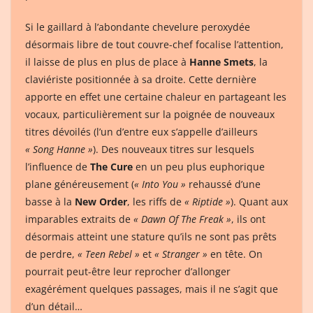
Si le gaillard à l’abondante chevelure peroxydée
désormais libre de tout couvre-chef focalise l’attention,
il laisse de plus en plus de place à
Hanne Smets
, la
claviériste positionnée à sa droite. Cette dernière
apporte en effet une certaine chaleur en partageant les
vocaux, particulièrement sur la poignée de nouveaux
titres dévoilés (l’un d’entre eux s’appelle d’ailleurs
« Song Hanne »
). Des nouveaux titres sur lesquels
l’influence de
The Cure
en un peu plus euphorique
plane généreusement (
« Into You »
rehaussé d’une
basse à la
New Order
, les riffs de
« Riptide »
). Quant aux
imparables extraits de
« Dawn Of The Freak »
, ils ont
désormais atteint une stature qu’ils ne sont pas prêts
de perdre,
« Teen Rebel »
et
« Stranger »
en tête. On
pourrait peut-être leur reprocher d’allonger
exagérément quelques passages, mais il ne s’agit que
d’un détail…