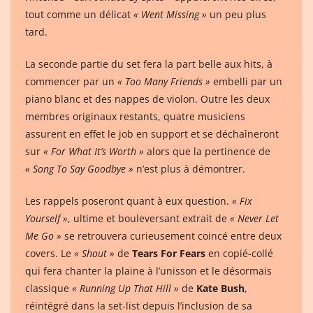
tout comme un délicat
« Went Missing »
un peu plus
tard.
La seconde partie du set fera la part belle aux hits, à
commencer par un
« Too Many Friends »
embelli par un
piano blanc et des nappes de violon. Outre les deux
membres originaux restants, quatre musiciens
assurent en effet le job en support et se déchaîneront
sur
« For What It’s Worth »
alors que la pertinence de
« Song To Say Goodbye »
n’est plus à démontrer.
Les rappels poseront quant à eux question.
« Fix
Yourself »
, ultime et bouleversant extrait de
« Never Let
Me Go »
se retrouvera curieusement coincé entre deux
covers. Le
« Shout »
de
Tears For Fears
en copié-collé
qui fera chanter la plaine à l’unisson et le désormais
classique
« Running Up That Hill »
de
Kate Bush
,
réintégré dans la set-list depuis l’inclusion de sa