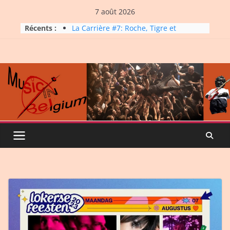
Skip
7 août 2026
to
Dynatop3 – 26 juillet 2026
Récents :
La Carrière #7: Roche, Tigre et
content
Bashing
Dynatop3 – 19 juillet 2026
Dynatop3 – 02 août 2026
Micro Festival #16, maxi line-
up