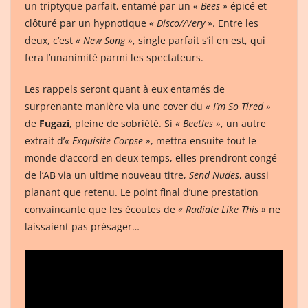
un triptyque parfait, entamé par un
« Bees »
épicé et
clôturé par un hypnotique
« Disco//Very »
. Entre les
deux, c’est
« New Song »
, single parfait s’il en est, qui
fera l’unanimité parmi les spectateurs.
Les rappels seront quant à eux entamés de
surprenante manière via une cover du
« I’m So Tired »
de
Fugazi
, pleine de sobriété. Si
« Beetles »
, un autre
extrait d’
« Exquisite Corpse »
, mettra ensuite tout le
monde d’accord en deux temps, elles prendront congé
de l’AB via un ultime nouveau titre,
Send Nudes
, aussi
planant que retenu. Le point final d’une prestation
convaincante que les écoutes de
« Radiate Like This »
ne
laissaient pas présager…