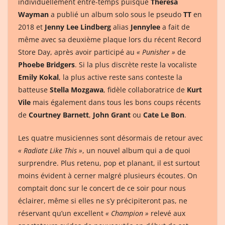
individuellement entre-temps puisque
Theresa
Wayman
a publié un album solo sous le pseudo
TT
en
2018 et
Jenny Lee Lindberg
alias
Jennylee
a fait de
même avec sa deuxième plaque lors du récent Record
Store Day, après avoir participé au
« Punisher »
de
Phoebe Bridgers
. Si la plus discrète reste la vocaliste
Emily Kokal
, la plus active reste sans conteste la
batteuse
Stella Mozgawa
, fidèle collaboratrice de
Kurt
Vile
mais également dans tous les bons coups récents
de
Courtney Barnett
,
John Grant
ou
Cate Le Bon
.
Les quatre musiciennes sont désormais de retour avec
« Radiate Like This »
, un nouvel album qui a de quoi
surprendre. Plus retenu, pop et planant, il est surtout
moins évident à cerner malgré plusieurs écoutes. On
comptait donc sur le concert de ce soir pour nous
éclairer, même si elles ne s’y précipiteront pas, ne
réservant qu’un excellent
« Champion »
relevé aux