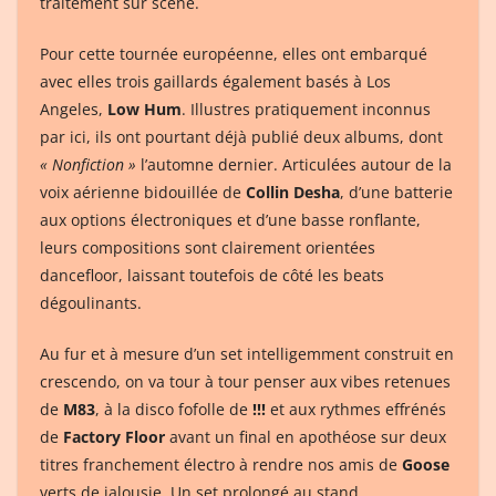
traitement sur scène.
Pour cette tournée européenne, elles ont embarqué
avec elles trois gaillards également basés à Los
Angeles,
Low Hum
. Illustres pratiquement inconnus
par ici, ils ont pourtant déjà publié deux albums, dont
« Nonfiction »
l’automne dernier. Articulées autour de la
voix aérienne bidouillée de
Collin Desha
, d’une batterie
aux options électroniques et d’une basse ronflante,
leurs compositions sont clairement orientées
dancefloor, laissant toutefois de côté les beats
dégoulinants.
Au fur et à mesure d’un set intelligemment construit en
crescendo, on va tour à tour penser aux vibes retenues
de
M83
, à la disco fofolle de
!!!
et aux rythmes effrénés
de
Factory Floor
avant un final en apothéose sur deux
titres franchement électro à rendre nos amis de
Goose
verts de jalousie. Un set prolongé au stand