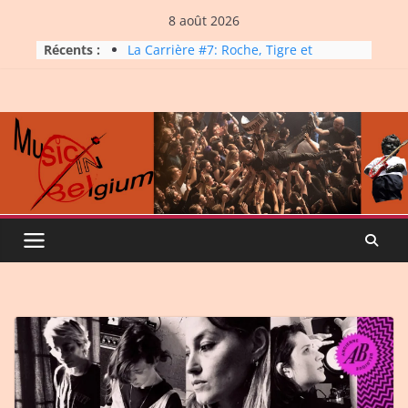
Skip
8 août 2026
to
Dynatop3 – 26 juillet 2026
Récents :
La Carrière #7: Roche, Tigre et
content
Bashing
Dynatop3 – 19 juillet 2026
Dynatop3 – 02 août 2026
Micro Festival #16, maxi line-
up