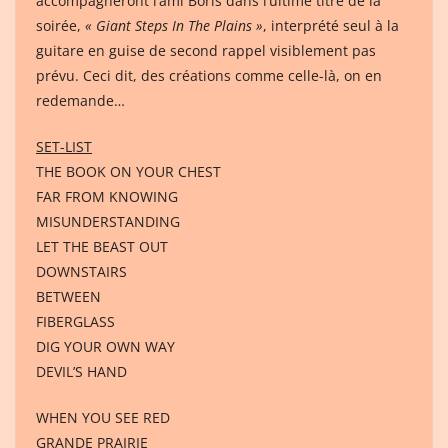
accompagneront l’ami Boris dans l’ultime titre de la
soirée,
« Giant Steps In The Plains »
, interprété seul à la
guitare en guise de second rappel visiblement pas
prévu. Ceci dit, des créations comme celle-là, on en
redemande…
SET-LIST
THE BOOK ON YOUR CHEST
FAR FROM KNOWING
MISUNDERSTANDING
LET THE BEAST OUT
DOWNSTAIRS
BETWEEN
FIBERGLASS
DIG YOUR OWN WAY
DEVIL’S HAND
WHEN YOU SEE RED
GRANDE PRAIRIE