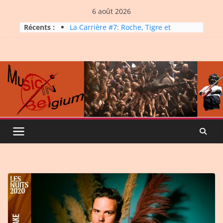
Skip
6 août 2026
to
Récents :
La Carrière #7: Roche, Tigre et
content
Bashing
Dynatop3 – 19 juillet 2026
Dynatop3 – 02 août 2026
Micro Festival #16, maxi line-
up
Dynatop3 – 26 juillet 2026