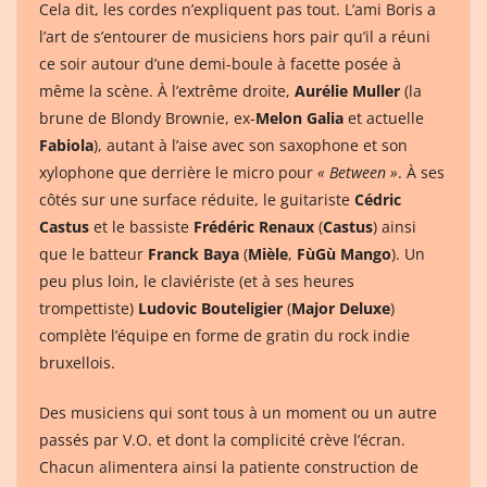
Cela dit, les cordes n’expliquent pas tout. L’ami Boris a
l’art de s’entourer de musiciens hors pair qu’il a réuni
ce soir autour d’une demi-boule à facette posée à
même la scène. À l’extrême droite,
Aurélie Muller
(la
brune de Blondy Brownie, ex-
Melon Galia
et actuelle
Fabiola
), autant à l’aise avec son saxophone et son
xylophone que derrière le micro pour
« Between »
. À ses
côtés sur une surface réduite, le guitariste
Cédric
Castus
et le bassiste
Frédéric Renaux
(
Castus
) ainsi
que le batteur
Franck Baya
(
Mièle
,
FùGù Mango
). Un
peu plus loin, le claviériste (et à ses heures
trompettiste)
Ludovic Bouteligier
(
Major Deluxe
)
complète l’équipe en forme de gratin du rock indie
bruxellois.
Des musiciens qui sont tous à un moment ou un autre
passés par V.O. et dont la complicité crève l’écran.
Chacun alimentera ainsi la patiente construction de