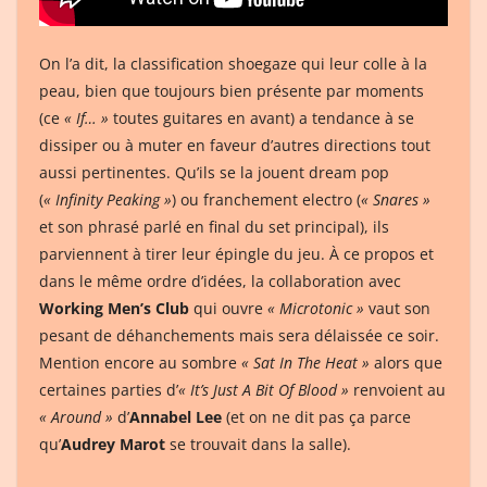
On l’a dit, la classification shoegaze qui leur colle à la
peau, bien que toujours bien présente par moments
(ce
« If… »
toutes guitares en avant) a tendance à se
dissiper ou à muter en faveur d’autres directions tout
aussi pertinentes. Qu’ils se la jouent dream pop
(
« Infinity Peaking »
) ou franchement electro (
« Snares »
et son phrasé parlé en final du set principal), ils
parviennent à tirer leur épingle du jeu. À ce propos et
dans le même ordre d’idées, la collaboration avec
Working Men’s Club
qui ouvre
« Microtonic »
vaut son
pesant de déhanchements mais sera délaissée ce soir.
Mention encore au sombre
« Sat In The Heat »
alors que
certaines parties d’
« It’s Just A Bit Of Blood »
renvoient au
« Around »
d’
Annabel Lee
(et on ne dit pas ça parce
qu’
Audrey Marot
se trouvait dans la salle).