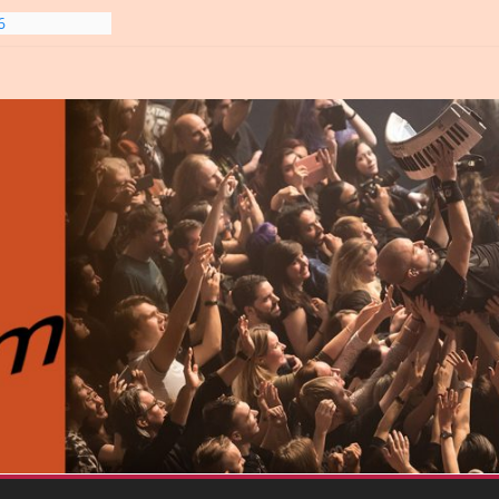
6
line-
6
gre et