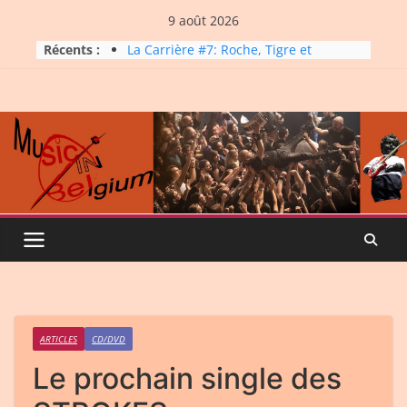
Skip
9 août 2026
to
Récents :
La Carrière #7: Roche, Tigre et
content
Bashing
Dynatop3 – 09 août 2026
Dynatop3 – 02 août 2026
Micro Festival #16, maxi line-
up
Dynatop3 – 26 juillet 2026
ARTICLES
CD/DVD
Le prochain single des