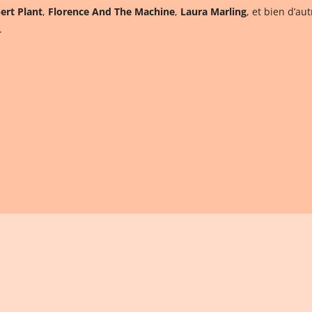
ert Plant
,
Florence And The Machine
,
Laura Marling
, et bien d’au
.