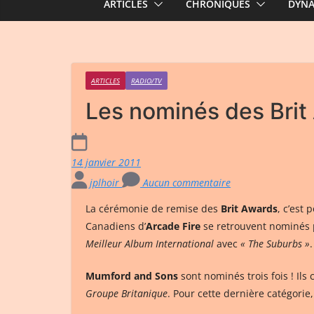
ARTICLES
CHRONIQUES
DYN
ARTICLES
RADIO/TV
Les nominés des Brit
14 janvier 2011
jplhoir
Aucun commentaire
La cérémonie de remise des
Brit Awards
, c’est
Canadiens d’
Arcade Fire
se retrouvent nominés 
Meilleur Album International
avec
« The Suburbs »
.
Mumford and Sons
sont nominés trois fois ! Ils
Groupe Britanique
. Pour cette dernière catégori