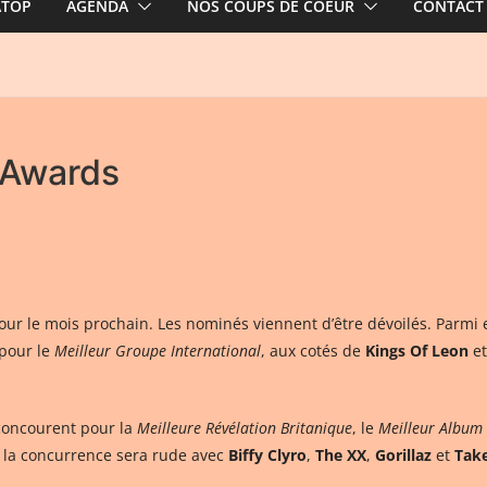
ATOP
AGENDA
NOS COUPS DE COEUR
CONTACT
 Awards
 pour le mois prochain. Les nominés viennent d’être dévoilés. Parmi
pour le
Meilleur Groupe International
, aux cotés de
Kings Of Leon
et
 concourent pour la
Meilleure Révélation Britanique
, le
Meilleur Album 
e, la concurrence sera rude avec
Biffy Clyro
,
The XX
,
Gorillaz
et
Tak