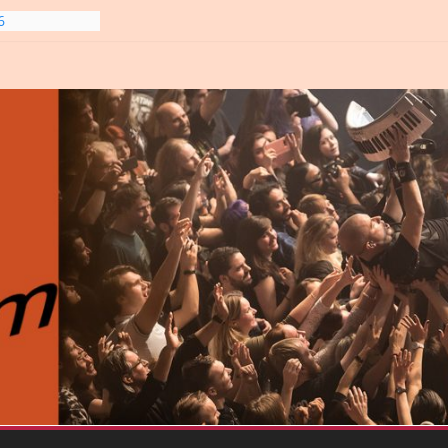
6
gre et
6
line-