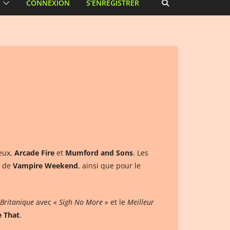
CONNEXION
S’ENREGISTRER
 eux,
Arcade Fire
et
Mumford and Sons
. Les
 de
Vampire Weekend
, ainsi que pour le
Britanique
avec
« Sigh No More »
et le
Meilleur
e That
.