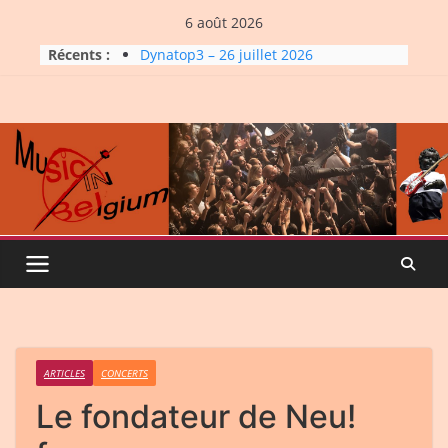
Skip
6 août 2026
to
Récents :
Dynatop3 – 26 juillet 2026
content
La Carrière #7: Roche, Tigre et
Bashing
Dynatop3 – 19 juillet 2026
Dynatop3 – 02 août 2026
Micro Festival #16, maxi line-
up
ARTICLES
CONCERTS
Le fondateur de Neu!