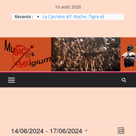
Skip
10 août 2026
to
Récents :
La Carrière #7: Roche, Tigre et
content
Bashing
Dynatop3 – 09 août 2026
Dynatop3 – 02 août 2026
Micro Festival #16, maxi line-
up
Dynatop3 – 26 juillet 2026
Events
14/06/2024
 - 
17/06/2024
V
E
L