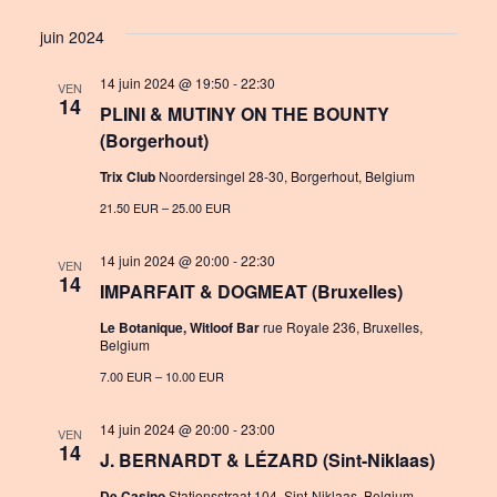
i
S
v
i
s
juin 2024
e
e
e
t
l
14 juin 2024 @ 19:50
-
22:30
n
VEN
w
e
14
PLINI & MUTINY ON THE BOUNTY
c
t
s
(Borgerhout)
t
V
N
d
Trix Club
Noordersingel 28-30, Borgerhout, Belgium
i
a
a
21.50 EUR – 25.00 EUR
e
t
v
e
14 juin 2024 @ 20:00
-
22:30
VEN
w
14
i
.
IMPARFAIT & DOGMEAT (Bruxelles)
s
g
Le Botanique, Witloof Bar
rue Royale 236, Bruxelles,
N
Belgium
a
7.00 EUR – 10.00 EUR
a
t
v
14 juin 2024 @ 20:00
-
23:00
VEN
i
14
i
J. BERNARDT & LÉZARD (Sint-Niklaas)
o
g
De Casino
Stationsstraat 104, Sint-Niklaas, Belgium