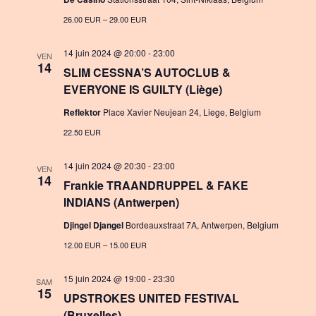
n
a
26.00 EUR – 29.00 EUR
t
14 juin 2024 @ 20:00
-
23:00
VEN
i
14
SLIM CESSNA’S AUTOCLUB &
o
EVERYONE IS GUILTY (Liège)
n
Reflektor
Place Xavier Neujean 24, Liege, Belgium
22.50 EUR
14 juin 2024 @ 20:30
-
23:00
VEN
14
Frankie TRAANDRUPPEL & FAKE
INDIANS (Antwerpen)
Djingel Djangel
Bordeauxstraat 7A, Antwerpen, Belgium
12.00 EUR – 15.00 EUR
15 juin 2024 @ 19:00
-
23:30
SAM
15
UPSTROKES UNITED FESTIVAL
(Bruxelles)