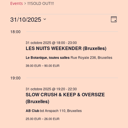
Events
!!!SOLD OUT!!!
Events
31/10/2025
V
E
D
a
S
for
v
i
18:00
y
e
e
31
e
l
31 octobre 2025 @ 18:00
-
23:00
n
octobre
LES NUITS WEEKENDER (Bruxelles)
w
e
c
t
2025
Le Botanique, toutes salles
Rue Royale 236, Bruxelles
s
t
V
39.00 EUR – 90.00 EUR
N
d
i
a
19:00
a
e
t
v
31 octobre 2025 @ 19:20
-
22:30
e
w
SLOW CRUSH & KEEP & OVERSIZE
i
.
(Bruxelles)
s
g
AB Club
bd Anspach 110, Bruxelles
N
a
25.00 EUR – 26.00 EUR
a