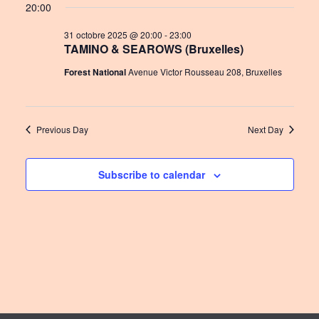
t
20:00
v
i
i
31 octobre 2025 @ 20:00
-
23:00
TAMINO & SEAROWS (Bruxelles)
o
g
Forest National
Avenue Victor Rousseau 208, Bruxelles
n
a
t
i
Previous Day
Next Day
o
n
Subscribe to calendar