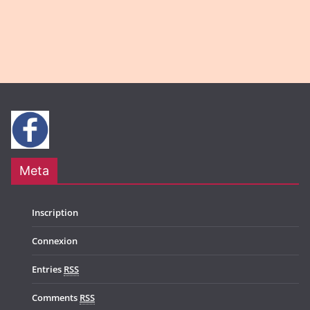
t
v
i
i
o
g
n
a
t
i
o
n
Meta
Inscription
Connexion
Entries
RSS
Comments
RSS