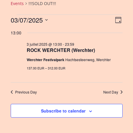
Events
!!!SOLD OUT!!!
Events
03/07/2025
V
E
D
a
S
for
v
i
13:00
y
e
e
3
e
l
3 juillet 2025 @ 13:00
-
23:59
n
juillet
ROCK WERCHTER (Werchter)
w
e
c
t
2025
Werchter Festivalpark
Hachtsesteenweg, Werchter
s
t
V
137.00 EUR – 312.00 EUR
N
d
i
a
a
e
t
v
Previous Day
Next Day
e
w
i
.
s
Subscribe to calendar
g
N
a
a