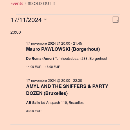
Events
!!!SOLD OUT!!!
Events
17/11/2024
V
E
D
a
S
for
v
i
20:00
y
e
e
17
e
l
17 novembre 2024 @ 20:00
-
21:45
n
novembre
Mauro PAWLOWSKI (Borgerhout)
w
e
c
t
2024
De Roma (Amor)
Turnhoutsebaan 288, Borgerhout
s
t
V
14.00 EUR – 16.00 EUR
N
d
i
a
a
17 novembre 2024 @ 20:00
-
22:30
e
t
AMYL AND THE SNIFFERS & PARTY
v
DOZEN (Bruxelles)
e
w
i
.
AB Salle
bd Anspach 110, Bruxelles
s
g
33.00 EUR
N
a
a