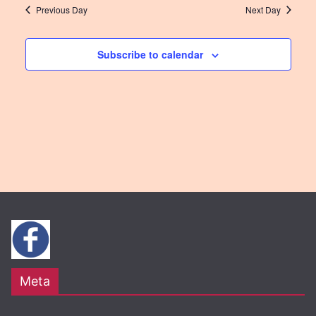
t
v
Previous Day
Next Day
i
i
o
Subscribe to calendar
g
n
a
t
i
o
n
Meta