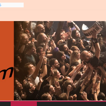
gre et
6
line-
6