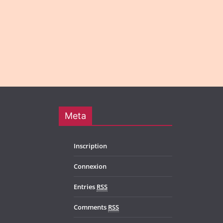
n
o
n
Meta
Inscription
Connexion
Entries
RSS
Comments
RSS