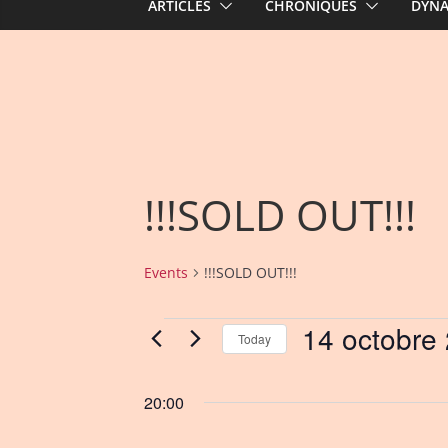
ARTICLES
CHRONIQUES
DYN
!!!SOLD OUT!!!
Events
!!!SOLD OUT!!!
14 octobre
Events
Today
for
S
e
20:00
14
l
e