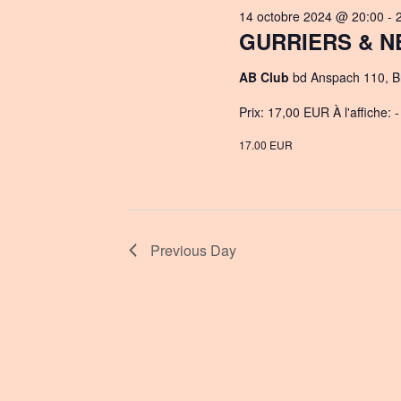
octobre
14 octobre 2024 @ 20:00
-
c
GURRIERS & NE
2024
t
d
AB Club
bd Anspach 110, B
a
t
Prix: 17,00 EUR À l'affiche: 
e
17.00 EUR
.
Previous Day