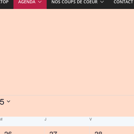
ATOP
AGENDA
NOS COUPS DE COEUR
CONTACT
25
M
MERCREDI
J
JEUDI
V
VENDREDI
0
0
0
26
27
28