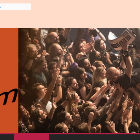
6
line-
6
gre et