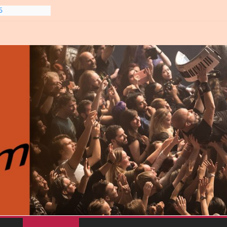
6
line-
6
gre et