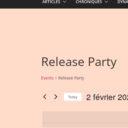
ARTICLES
CHRONIQUES
DYN
Release Party
Events
Release Party
2 février 2
Events
Today
for
S
e
2
l
e