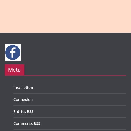
g
N
a
a
t
v
i
i
o
g
n
a
t
Meta
i
o
Inscription
n
Connexion
Entries
RSS
Comments
RSS